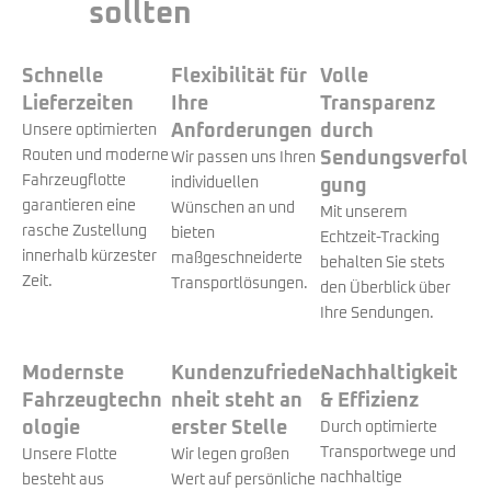
sollten
Schnelle
Flexibilität für
Volle
Lieferzeiten
Ihre
Transparenz
Anforderungen
durch
Unsere optimierten
Routen und moderne
Sendungsverfol
Wir passen uns Ihren
Fahrzeugflotte
individuellen
gung
garantieren eine
Wünschen an und
Mit unserem
rasche Zustellung
bieten
Echtzeit-Tracking
innerhalb kürzester
maßgeschneiderte
behalten Sie stets
Zeit.
Transportlösungen.
den Überblick über
Ihre Sendungen.
Modernste
Kundenzufriede
Nachhaltigkeit
Fahrzeugtechn
nheit steht an
& Effizienz
ologie
erster Stelle
Durch optimierte
Transportwege und
Unsere Flotte
Wir legen großen
nachhaltige
besteht aus
Wert auf persönliche