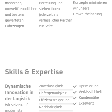
Konzepte minimieren
modernen,
Betreuung und
wir unsere
umweltfreundlichen
stehen Ihnen
Umweltbelastung.
und bestens
jederzeit als
gewarteten
verlässlicher Partner
Fahrzeugen.
zur Seite.
Skills & Expertise
Dynamische
Zuverlässigkeit
Optimierung
Verlässlichkeit
Innovation in
Liefergenauigkeit
Kundennähe
der Logistik
Effizienzsteigerung
Exzellenz
Wir setzen auf
Nachhaltigkeit
modernste