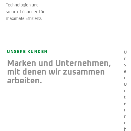
Technologien und
smarte Lösungen für
maximale Effizienz.
UNSERE KUNDEN
U
n
Marken und Unternehmen,
s
mit denen wir zusammen
e
r
arbeiten.
U
n
t
e
r
n
e
h